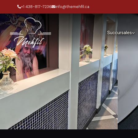
+1 438-817-7236
info@themehfil.ca
Succursales