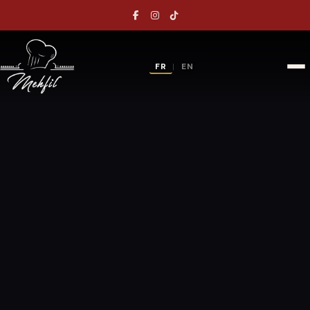
FR
EN
|