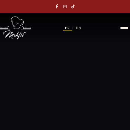
FR
EN
|